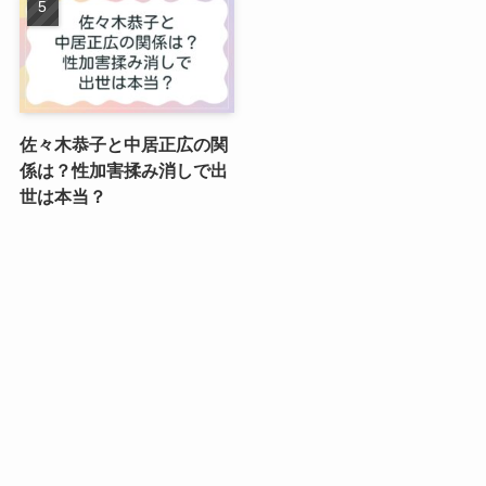
佐々木恭子と中居正広の関
係は？性加害揉み消しで出
世は本当？