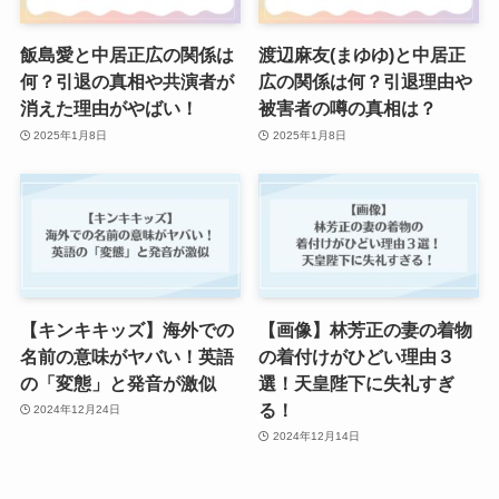
飯島愛と中居正広の関係は
渡辺麻友(まゆゆ)と中居正
何？引退の真相や共演者が
広の関係は何？引退理由や
消えた理由がやばい！
被害者の噂の真相は？
2025年1月8日
2025年1月8日
【キンキキッズ】海外での
【画像】林芳正の妻の着物
名前の意味がヤバい！英語
の着付けがひどい理由３
の「変態」と発音が激似
選！天皇陛下に失礼すぎ
る！
2024年12月24日
2024年12月14日