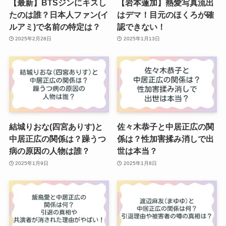
【最新】BTSジンにキスし
【岩本蓮加】熱愛写真流出
たのは誰？日本人ファン(イ
はデマ！目元のほくろが確
ルアミ)で名前の特定は？
認できない！
2025年2月28日
2025年1月13日
結城りおな(四宮ありす)と
佐々木恭子と中居正広の関
中居正広の関係は？躁うつ
係は？性加害揉み消しで出
病の原因の人物は誰？
世は本当？
2025年1月9日
2025年1月8日