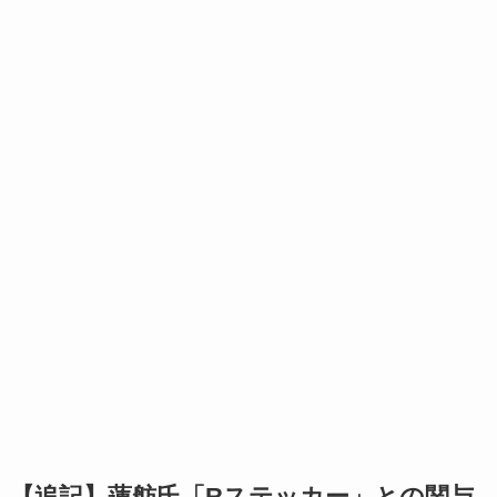
【追記】蓮舫氏「Rステッカー」との関与