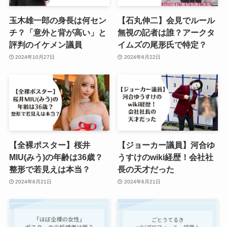
玉木雄一郎の身長は何セン
【石丸伸二】会見でルール
チ？「意外と背が高い」と
無視の記者は誰？アークタ
評判のイケメン議員
イムズの尾形氏で特定？
2024年10月27日
2024年6月22日
【全裸ポスター】桜井
【ジョーカー議員】河合ゆ
MIU(みう)の年齢は36歳？
うすけのwiki経歴！会社社
整形で若見えは本当？
長の天才だった
2024年6月21日
2024年6月21日